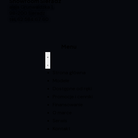
Showroom Sieradz
aleja Grunwaldzka 1,
98-200 Sieradz
tel.
62 584 67 60
Menu
Strona główna
Modele
Dostępne od ręki
Promocje i cenniki
Finansowanie
O marce
Serwis
Kontakt