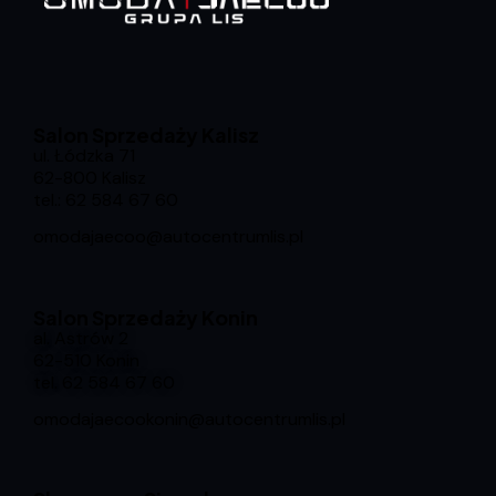
Salon Sprzedaży Kalisz
ul. Łódzka 71
62-800 Kalisz
tel.:
62 584 67 60
omodajaecoo@autocentrumlis.pl
Salon Sprzedaży Konin
al. Astrów 2
62-510 Konin
tel.
62 584 67 60
omodajaecookonin@autocentrumlis.pl