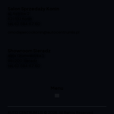
Salon Sprzedaży Konin
al. Astrów 2
62-510 Konin
tel.
62 584 67 60
omodajaecookonin@autocentrumlis.pl
Showroom Sieradz
aleja Grunwaldzka 1,
98-200 Sieradz
tel.
62 584 67 60
Menu
AUTO CENTRUM LIS © 2026. All Rights Reserved.