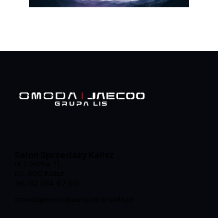
Salon Sprzedaży Kalisz
ul. Łódzka 71
62-800 Kalisz
tel.:
62 584 67 60
omodajaecoo@autocentrumlis.pl